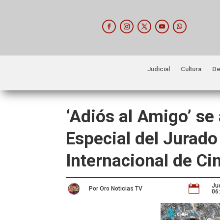
Judicial
Cultura
De
‘Adiós al Amigo’ se
Especial del Jurado 
Internacional de Ci
Ju

Por Oro Noticias TV
06