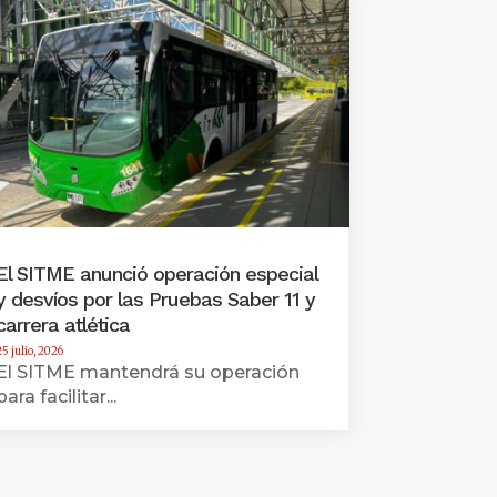
El SITME anunció operación especial
y desvíos por las Pruebas Saber 11 y
carrera atlética
25 julio, 2026
El SITME mantendrá su operación
para facilitar...