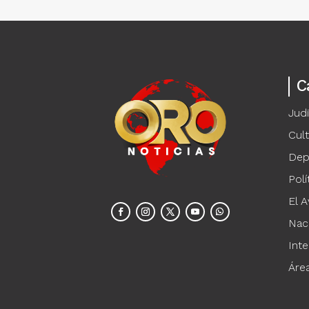
C
Judi
Cul
Dep
Polí
El A
Nac
Inte
Áre