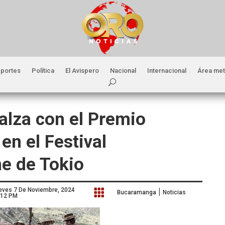
portes
Política
El Avispero
Nacional
Internacional
Área met
 alza con el Premio
en el Festival
ne de Tokio
|
eves 7 De Noviembre, 2024

Bucaramanga
Noticias
:12 PM