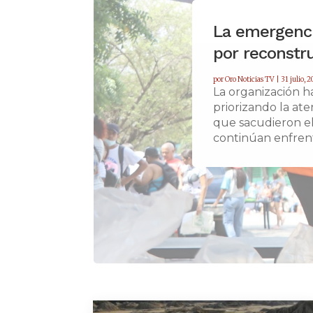
La emergenci
por reconstru
por
Oro Noticias TV
|
31 julio, 
La organización h
priorizando la ate
que sacudieron el
continúan enfrent