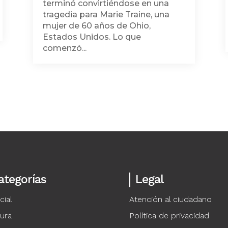
terminó convirtiéndose en una
tragedia para Marie Traine, una
mujer de 60 años de Ohio,
Estados Unidos. Lo que
comenzó...
ategorías
Legal
cial
Atención al ciudadano
tura
Política de privacidad