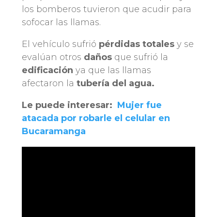
los bomberos tuvieron que acudir para
sofocar las llamas.
El vehículo sufrió
pérdidas totales
y se
evalúan otros
daños
que sufrió la
edificación
ya que las llamas
afectaron la
tubería del agua.
Le puede interesar:
Mujer fue
atacada por robarle el celular en
Bucaramanga