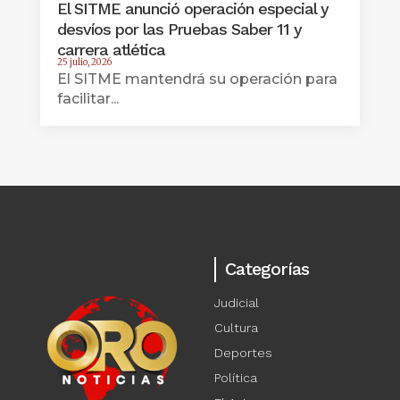
El SITME anunció operación especial y
desvíos por las Pruebas Saber 11 y
carrera atlética
25 julio, 2026
El SITME mantendrá su operación para
facilitar...
Categorías
Judicial
Cultura
Deportes
Política