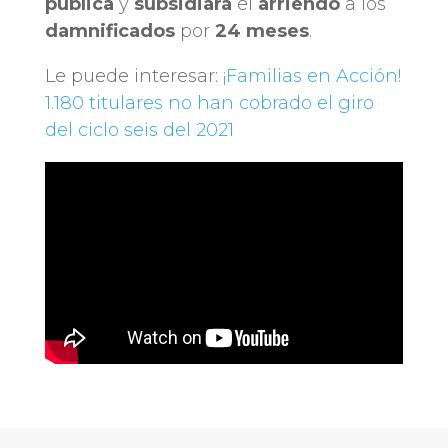
pública
y
subsidiará
el
arriendo
a los
damnificados
por
24 meses
.
Le puede interesar:
¡Familias en Acción!
1.180 titulares no han cobrado el giro
del ciclo seis del 2021