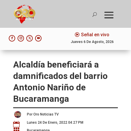
Señal en vivo
Jueves 6 De Agosto, 2026
Alcaldía beneficiará a
damnificados del barrio
Antonio Nariño de
Bucaramanga
Por Oro Noticias TV
Lunes 24 De Enero, 2022 04:27 PM


Bucaramanga