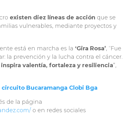
ucro
existen diez líneas de acción
que se
familias vulnerables, mediante proyectos y
lmente está en marcha es la
‘Gira Rosa’
, “Fue
: la prevención y la lucha contra el cáncer.
nspira valentía, fortaleza y resiliencia
”,
l circuito Bucaramanga Clobi Bga
és de la página
andez.com/
o en redes sociales