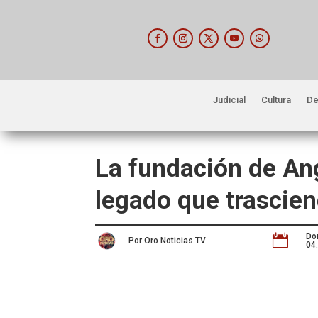
Judicial
Cultura
De
La fundación de An
legado que trascie
Do

Por Oro Noticias TV
04