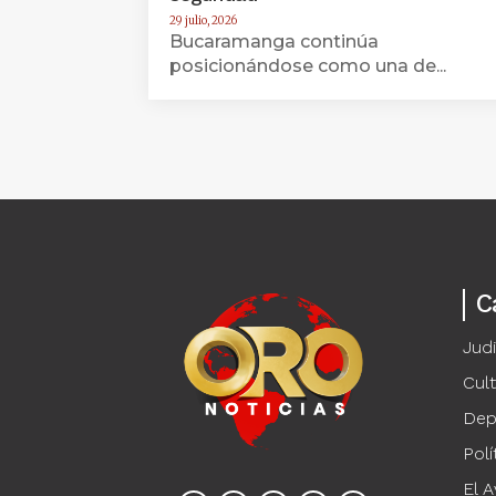
29 julio, 2026
Bucaramanga continúa
posicionándose como una de...
C
Judi
Cul
Dep
Polí
El A