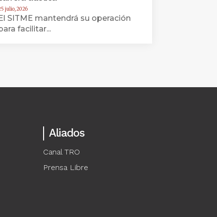
25 julio, 2026
El SITME mantendrá su operación
para facilitar...
Aliados
Canal TRO
Prensa Libre