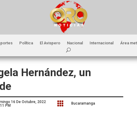
portes
Política
El Avispero
Nacional
Internacional
Área met
gela Hernández, un
nde
mingo 16 De Octubre, 2022

Bucaramanga
:11 PM