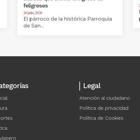
feligreses
26 julio, 2026
El párroco de la histórica Parroquia
de San...
ategorías
Legal
cial
Atención al ciudadano
tura
Política de privacidad
ortes
Política de Cookies
tica
vispero