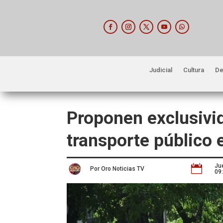
Judicial
Cultura
De
Proponen exclusivid
transporte público
Ju

Por Oro Noticias TV
09