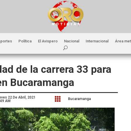
portes
Política
El Avispero
Nacional
Internacional
Área met
ad de la carrera 33 para
 en Bucaramanga
eves 22 De Abril, 2021

Bucaramanga
:49 AM