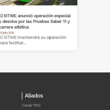
El SITME anunció operación especial
y desvíos por las Pruebas Saber 11 y
carrera atlética
25 julio, 2026
El SITME mantendrá su operación
para facilitar...
Aliados
Canal TRO