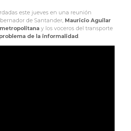
ordadas este jueves en una reunión
gobernador de Santander,
Mauricio Aguilar
 metropolitana
y los voceros del transporte
 problema de la informalidad
.