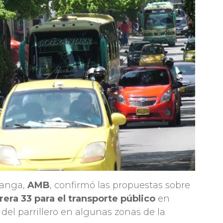
manga,
AMB
, confirmó las propuestas sobre
rera 33 para el transporte público
en
n del parrillero en algunas zonas de la