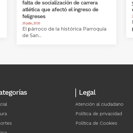
falta de socialización de carrera
atlética que afectó el ingreso de
feligreses
26 julio, 2026
El párroco de la histórica Parroquia
de San...
ategorías
Legal
cial
Atención al ciudadano
tura
Política de privacidad
ortes
Política de Cookies
tica