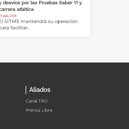
y desvíos por las Pruebas Saber 11 y
carrera atlética
25 julio, 2026
El SITME mantendrá su operación
para facilitar...
Aliados
Canal TRO
Prensa Libre