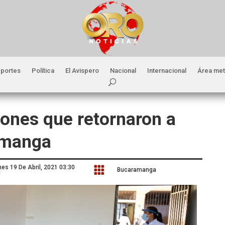
portes
Política
El Avispero
Nacional
Internacional
Área met
iones que retornaron a
amanga
nes 19 De Abril, 2021 03:30

Bucaramanga
M