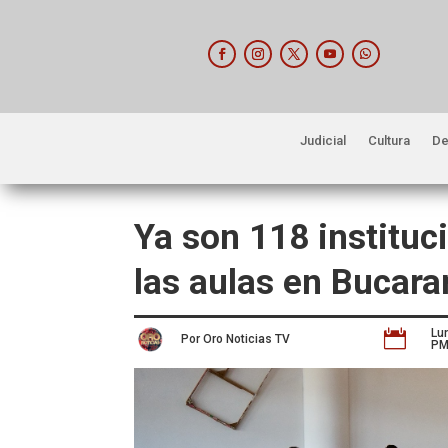
Judicial
Cultura
De
Ya son 118 instituc
las aulas en Bucar
Lu

Por Oro Noticias TV
P