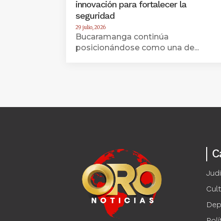
innovación para fortalecer la
seguridad
29 julio, 2026
Bucaramanga continúa
posicionándose como una de...
C
Judi
Cul
Dep
Polí