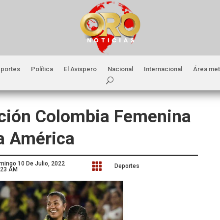
portes
Política
El Avispero
Nacional
Internacional
Área met
ección Colombia Femenina
a América
mingo 10 De Julio, 2022

Deportes
:23 AM