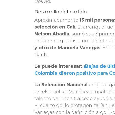
Bolivia.
Desarrollo del partido
Aproximadamente
15 mil persona
selección en Cal
i. El arranque fue
Nelson Abadía
, sumó sus 3 primer
gol fueron gracias a un doblete d
y otro de Manuela Vanegas
. En P
Gauto.
Le puede interesar:
¡Bajas de últ
Colombia dieron positivo para Co
La Selección Nacional
empezó gan
excelso gol de Martínez empataría 
talento de Linda Caicedo ayudó a ad
El cuarto gol lo protagonizarían L
Vanegas con la definición a gol. So