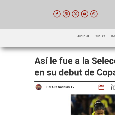
Judicial
Cultura
De
Así le fue a la Sel
en su debut de Cop
Do

Por Oro Noticias TV
11