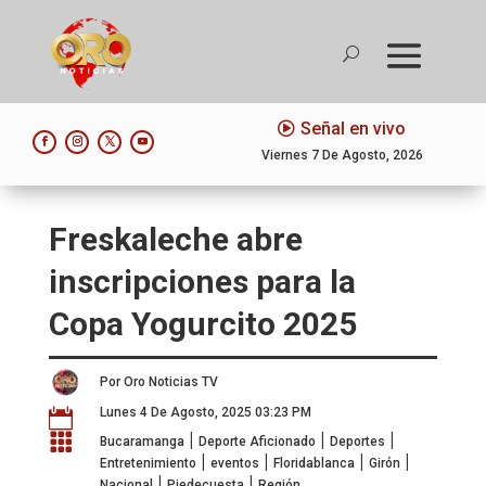
Señal en vivo
Viernes 7 De Agosto, 2026
Freskaleche abre
inscripciones para la
Copa Yogurcito 2025
Por Oro Noticias TV
Lunes 4 De Agosto, 2025 03:23 PM

|
|
|

Bucaramanga
Deporte Aficionado
Deportes
|
|
|
|
Entretenimiento
eventos
Floridablanca
Girón
|
|
Nacional
Piedecuesta
Región