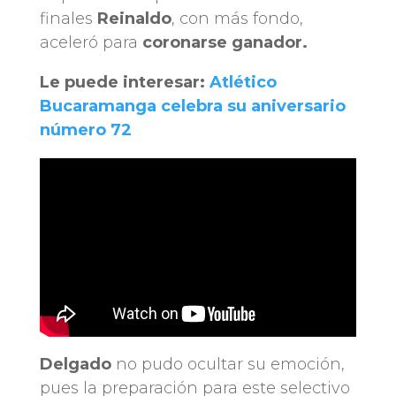
finales
Reinaldo
, con más fondo,
aceleró para
coronarse ganador.
Le puede interesar:
Atlético
Bucaramanga celebra su aniversario
número 72
Delgado
no pudo ocultar su emoción,
pues la preparación para este selectivo