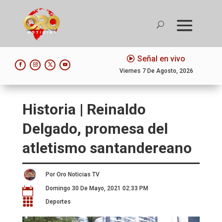
Señal en vivo
Viernes 7 De Agosto, 2026
Historia | Reinaldo
Delgado, promesa del
atletismo santandereano
Por Oro Noticias TV
Domingo 30 De Mayo, 2021 02:33 PM


Deportes