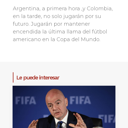
Argentina, a primera hora ,y Colombia,
en la tarde, no solo jugarán por su
futuro. Jugarán por mantener
encendida la última llama del fútbol
americano en la Copa del Mundo.
Le puede interesar