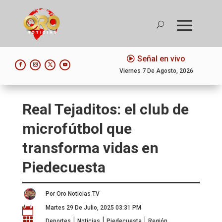
Señal en vivo
Viernes 7 De Agosto, 2026
Real Tejaditos: el club de
microfútbol que
transforma vidas en
Piedecuesta
Por Oro Noticias TV
Martes 29 De Julio, 2025 03:31 PM

|
|
|

Deportes
Noticias
Piedecuesta
Región