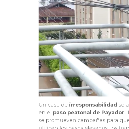
Un caso de
irresponsabilidad
se a
en el
paso peatonal de Payador
.
se promueven campañas para que
utilicen los pasos elevados, los tr