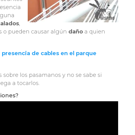
resencia
lguna
talados
,
os o pueden causar algún
daño
a quien
presencia de cables en el parque
s sobre los pasamanos y no se sabe si
llega a tocarlos.
ciones?