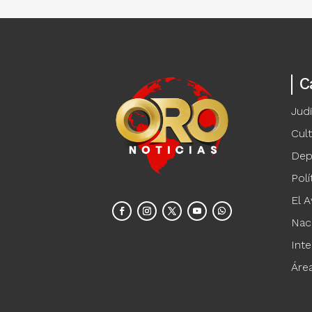
C
Judi
Cul
Dep
Polí
El A
Nac
Inte
Áre