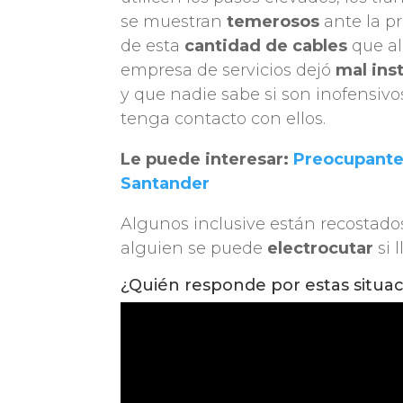
se muestran
temerosos
ante la p
de esta
cantidad de cables
que a
empresa de servicios dejó
mal ins
y que nadie sabe si son inofensiv
tenga contacto con ellos.
Le puede interesar:
Preocupante 
Santander
Algunos inclusive están recostado
alguien se puede
electrocutar
si 
¿Quién responde por estas situa