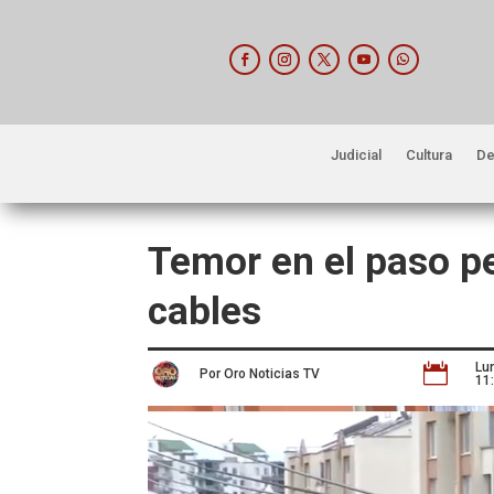
Judicial
Cultura
De
Temor en el paso p
cables
Lu

Por Oro Noticias TV
11