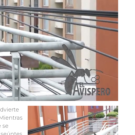
dvierte
 Mientras
 se
anseúntes