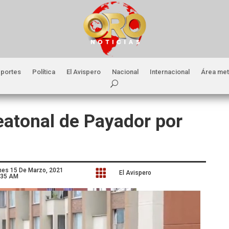
portes
Política
El Avispero
Nacional
Internacional
Área met
eatonal de Payador por
nes 15 De Marzo, 2021

El Avispero
:35 AM