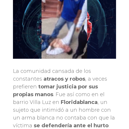
La comunidad cansada de los
constantes
atracos y robos
, a veces
prefieren
tomar justicia por sus
propias manos
. Fue así como en el
barrio Villa Luz en
Floridablanca
, un
sujeto que intimidó a un hombre con
un arma blanca no contaba con que la
víctima
se defendería ante el hurto
.