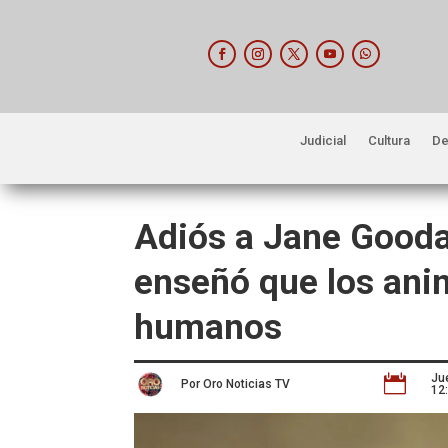
Judicial
Cultura
De
Adiós a Jane Goodal
enseñó que los ani
humanos
Ju

Por Oro Noticias TV
12