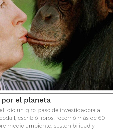
 por el planeta
ll dio un giro: pasó de investigadora a
oodall, escribió libros, recorrió más de 60
bre medio ambiente, sostenibilidad y