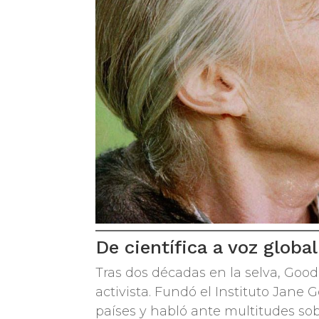
De científica a voz global
Tras dos décadas en la selva, Gooda
activista. Fundó el Instituto Jane G
países y habló ante multitudes so