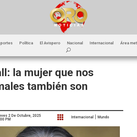
portes
Política
El Avispero
Nacional
Internacional
Área met
l: la mujer que nos
males también son
|
eves 2 De Octubre, 2025

Internacional
Mundo
:00 PM