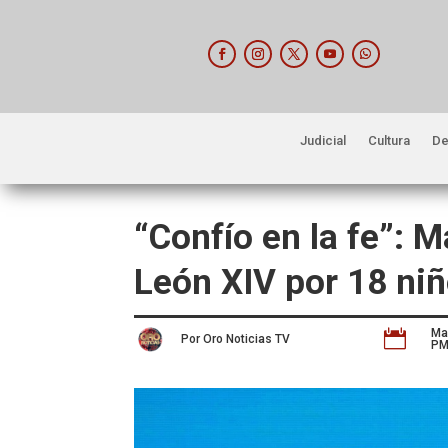
Judicial
Cultura
De
“Confío en la fe”: 
León XIV por 18 ni
Ma

Por Oro Noticias TV
P