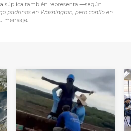
o, la súplica también representa —según
ngo padrinos en Washington, pero confío en
 su mensaje.