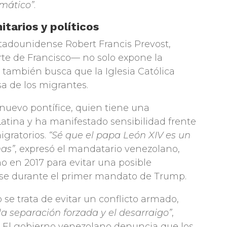
emático”
.
itarios y políticos
stadounidense Robert Francis Prevost,
te de Francisco— no solo expone la
 también busca que la Iglesia Católica
a de los migrantes.
 nuevo pontífice, quien tiene una
Latina y ha manifestado sensibilidad frente
igratorios.
“Sé que el papa León XIV es un
as”
, expresó el mandatario venezolano,
no en 2017 para evitar una posible
nse durante el primer mandato de Trump.
no se trata de evitar un conflicto armado,
 la separación forzada y el desarraigo”
,
. El gobierno venezolano denuncia que los