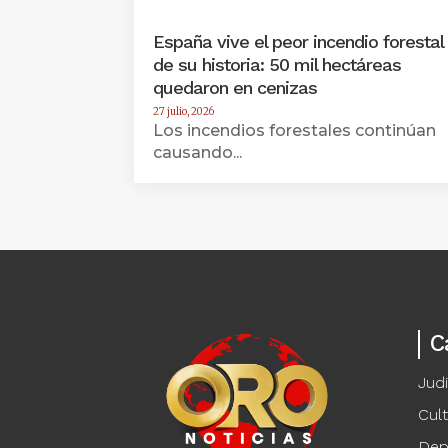
España vive el peor incendio forestal
de su historia: 50 mil hectáreas
quedaron en cenizas
27 julio, 2026
Los incendios forestales continúan
causando...
C
Judi
Cul
Dep