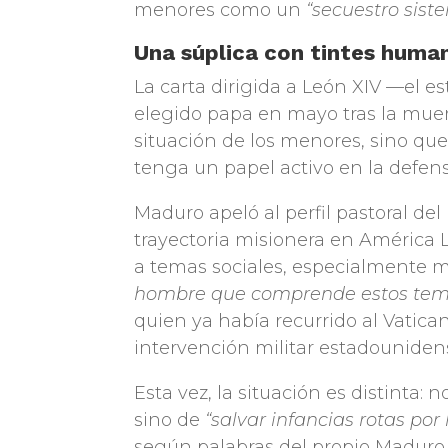
menores como un
“secuestro sist
Una súplica con tintes human
La carta dirigida a León XIV —el e
elegido papa en mayo tras la muer
situación de los menores, sino que
tenga un papel activo en la defens
Maduro apeló al perfil pastoral del
trayectoria misionera en América 
a temas sociales, especialmente m
hombre que comprende estos tem
quien ya había recurrido al Vatica
intervención militar estadounide
Esta vez, la situación es distinta: 
sino de
“salvar infancias rotas por
según palabras del propio Maduro