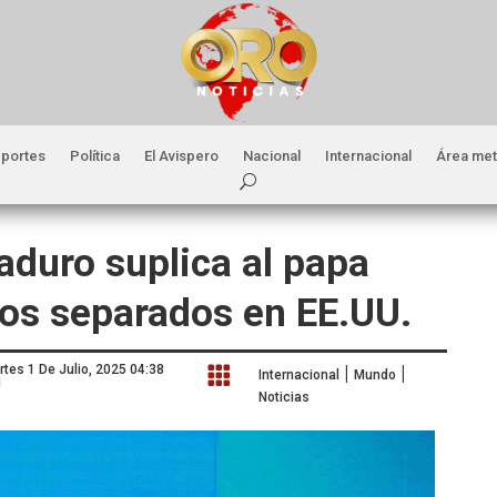
portes
Política
El Avispero
Nacional
Internacional
Área met
Maduro suplica al papa
ños separados en EE.UU.
|
|
rtes 1 De Julio, 2025 04:38

Internacional
Mundo
M
Noticias