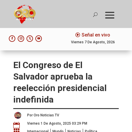
Señal en vivo
Viernes 7 De Agosto, 2026
El Congreso de El
Salvador aprueba la
reelección presidencial
indefinida
Por Oro Noticias TV
Viernes 1 De Agosto, 2025 03:29 PM

|
|
|

Internacional
Mundo
Noticias
Política