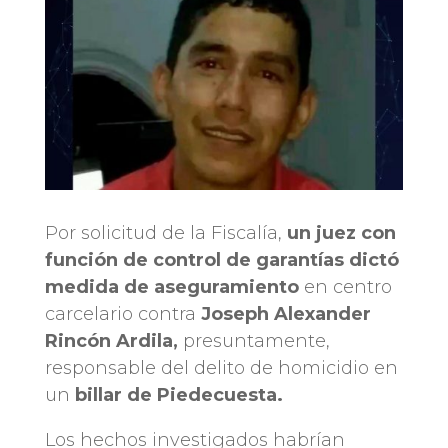
Por solicitud de la Fiscalía,
un juez con
función de control de garantías dictó
medida de aseguramiento
en centro
carcelario contra
Joseph Alexander
Rincón Ardila,
presuntamente,
responsable del delito de homicidio en
un
billar de Piedecuesta.
Los hechos investigados habrían