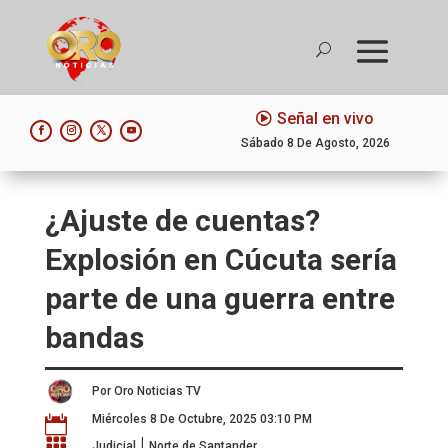
Señal en vivo
Sábado 8 De Agosto, 2026
¿Ajuste de cuentas?
Explosión en Cúcuta sería
parte de una guerra entre
bandas
Por Oro Noticias TV
Miércoles 8 De Octubre, 2025 03:10 PM

|

Judicial
Norte de Santander