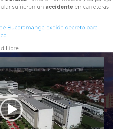
cular sufrieron un
accidente
en carreteras
a de Bucaramanga expide decreto para
ico
d Libre.