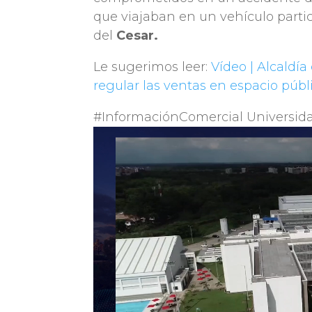
que viajaban en un vehículo parti
del
Cesar.
Le sugerimos leer:
Vídeo | Alcaldí
regular las ventas en espacio públ
#InformaciónComercial Universida
Reproductor
de
vídeo