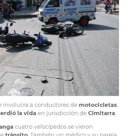
 involucra a conductores de
motocicletas
.
erdió la vida
en jurisdicción de
Cimitarra
.
anga
cuatro velocípedos se vieron
de
tránsito
. También un médico y su pareja