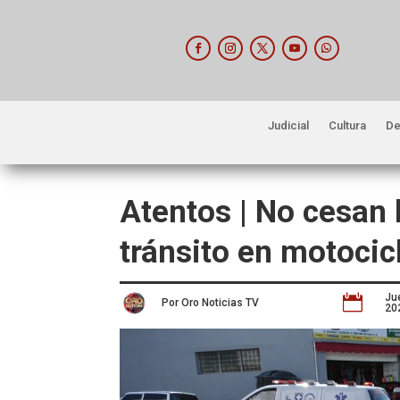
Judicial
Cultura
De
Atentos | No cesan 
tránsito en motocic
Ju

Por Oro Noticias TV
20