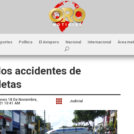
portes
Política
El Avispero
Nacional
Internacional
Área met
los accidentes de
letas
eves 18 De Noviembre,

Judicial
21 10:41 AM