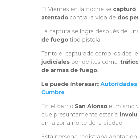
El Viernes en la noche se
capturó
atentado
contra la vida de
dos pe
La captura se logra después de u
de fuego
tipo pistola.
Tanto el capturado como los dos le
judiciales
por delitos como:
tráfic
de armas de fuego
.
Le puede interesar:
Autoridades 
Cumbre
En el barrio
San Alonso
el mismo v
que presuntamente estaría
invol
en la zona norte de la ciudad.
Esta persona registraba anotaciones