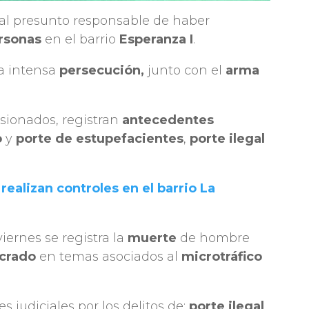
al presunto responsable de haber
rsonas
en el barrio
Esperanza I
.
na intensa
persecución,
junto con el
arma
sionados, registran
antecedentes
o
y
porte de estupefacientes
,
porte ilegal
realizan controles en el barrio La
iernes se registra la
muerte
de hombre
ucrado
en temas asociados al
microtráfico
 judiciales por los delitos de:
porte ilegal