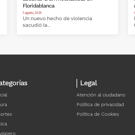
Floridablanca
5 agosto, 2026
Un nuevo hecho de violencia
sacudió la...
ategorías
Legal
cial
Atención al ciudadano
tura
Política de privacidad
ortes
Política de Cookies
tica
vispero