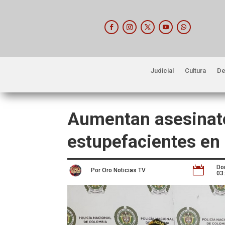
Judicial
Cultura
De
Aumentan asesinato
estupefacientes e
Do

Por Oro Noticias TV
03