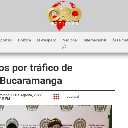
portes
Política
El Avispero
Nacional
Internacional
Área met
s por tráfico de
n Bucaramanga
mingo 21 De Agosto, 2022

Judicial
:18 PM