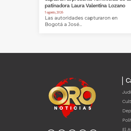
patinadora Laura Valentina Lozano
5 agosto, 2026
Las autoridades capturaron en
Bogotá a José...
C
Judi
Cul
Dep
Polí
El A