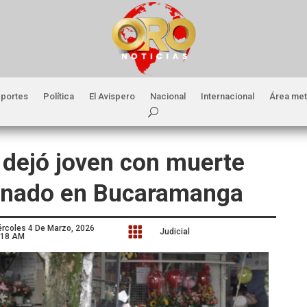
portes
Política
El Avispero
Nacional
Internacional
Área met
 dejó joven con muerte
sionado en Bucaramanga
ércoles 4 De Marzo, 2026

Judicial
:18 AM