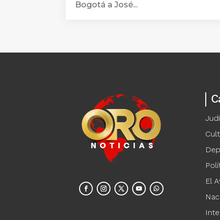
Bogotá a José...
C
Judi
Cul
Dep
Polí
El A
Nac
Inte