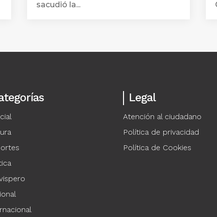
sacudió la...
ategorías
Legal
cial
Atención al ciudadano
tura
Política de privacidad
ortes
Política de Cookies
tica
vispero
ional
rnacional