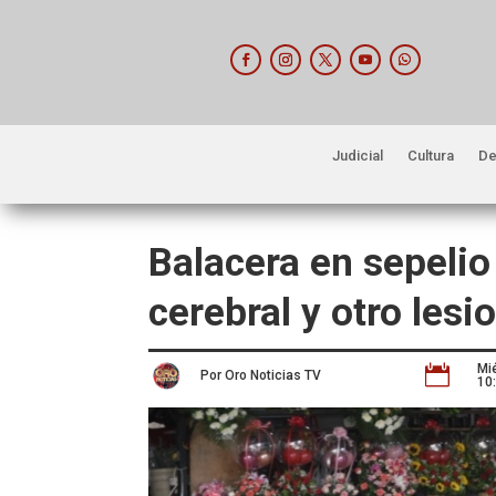
Judicial
Cultura
De
Balacera en sepelio
cerebral y otro le
Mi

Por Oro Noticias TV
10