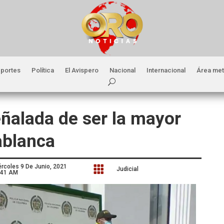
portes
Política
El Avispero
Nacional
Internacional
Área met
ñalada de ser la mayor
dablanca
ércoles 9 De Junio, 2021

Judicial
:41 AM