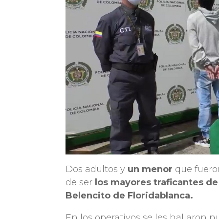
Dos adultos y
un menor
que fueron
de ser
los mayores traficantes de
Belencito de Floridablanca.
En los operativos se les hallaron n