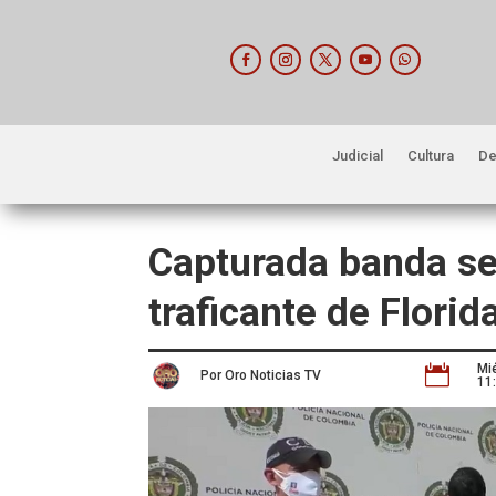
Judicial
Cultura
De
Capturada banda se
traficante de Flori
Mi

Por Oro Noticias TV
11