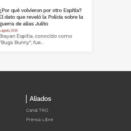
¿Por qué volvieron por otro Espitia?
El dato que reveló la Policía sobre la
guerra de alias Julito
4 agosto, 2026
Brayan Espitia, conocido como
"Bugs Bunny", fue...
Aliados
Canal TRO
Prensa Libre