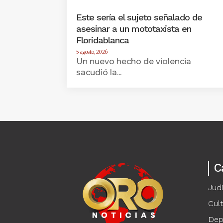
Este sería el sujeto señalado de
asesinar a un mototaxista en
Floridablanca
5 agosto, 2026
Un nuevo hecho de violencia
sacudió la...
C
Judi
Cul
Dep