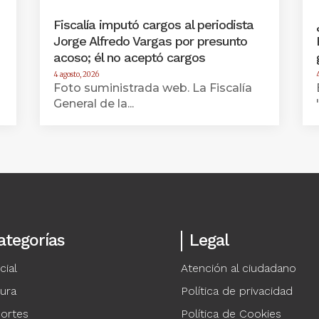
Fiscalía imputó cargos al periodista
Jorge Alfredo Vargas por presunto
acoso; él no aceptó cargos
4 agosto, 2026
Foto suministrada web. La Fiscalía
General de la...
ategorías
Legal
cial
Atención al ciudadano
tura
Política de privacidad
ortes
Política de Cookies