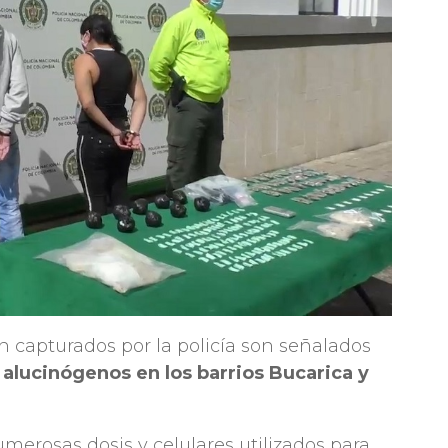
 capturados por la policía son señalados
 alucinógenos en los barrios Bucarica y
umerosas dosis y celulares utilizados para