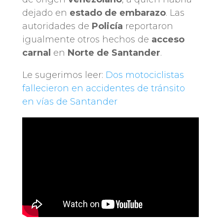
dejado en
estado de
embarazo
. Las
autoridades de
Policía
reportaron
igualmente otros hechos de
acceso
carnal
en
Norte de Santander
.
Le sugerimos leer:
Dos motociclistas
fallecieron en accidentes de tránsito
en vías de Santander