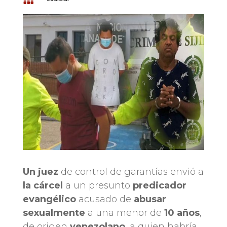
Un juez
de control de garantías envió a
la cárcel
a un presunto
predicador
evangélico
acusado de
abusar
sexualmente
a una menor de
10 años
,
de origen
venezolano
, a quien habría