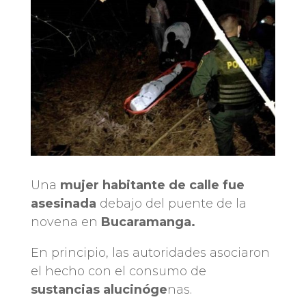
Una
mujer habitante de calle fue
asesinada
debajo del puente de la
novena en
Bucaramanga.
En principio, las autoridades asociaron
el hecho con el consumo de
sustancias alucinóge
nas.