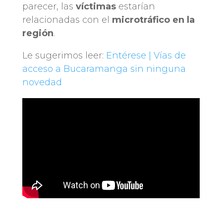
parecer, las
víctimas
estarían
relacionadas con el
microtráfico en la
región
.
Le sugerimos leer:
Entérese | Vías de
acceso a Bucaramanga sin ninguna
novedad