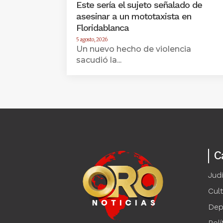
Este sería el sujeto señalado de
asesinar a un mototaxista en
Floridablanca
5 agosto, 2026
Un nuevo hecho de violencia
sacudió la...
C
Judi
Cul
Dep
Polí