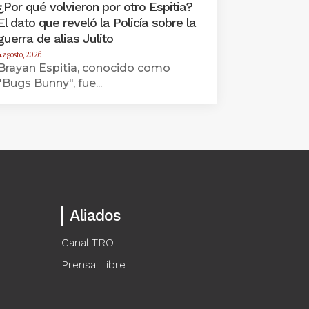
¿Por qué volvieron por otro Espitia?
El dato que reveló la Policía sobre la
guerra de alias Julito
4 agosto, 2026
Brayan Espitia, conocido como
"Bugs Bunny", fue...
Aliados
Canal TRO
Prensa Libre