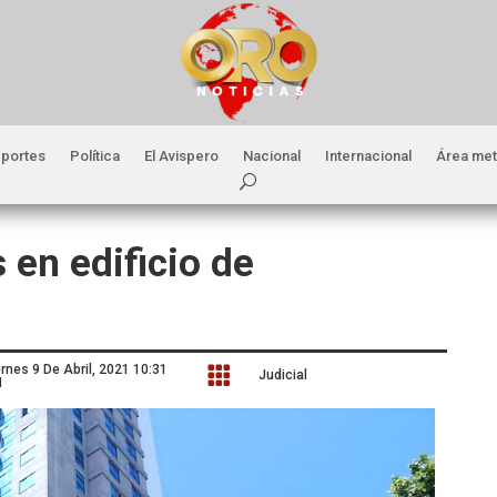
portes
Política
El Avispero
Nacional
Internacional
Área met
 en edificio de
ernes 9 De Abril, 2021 10:31

Judicial
M