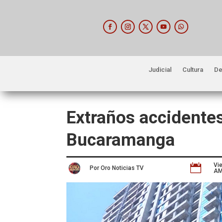
Judicial
Cultura
De
Extraños accidentes
Bucaramanga
Vi

Por Oro Noticias TV
A