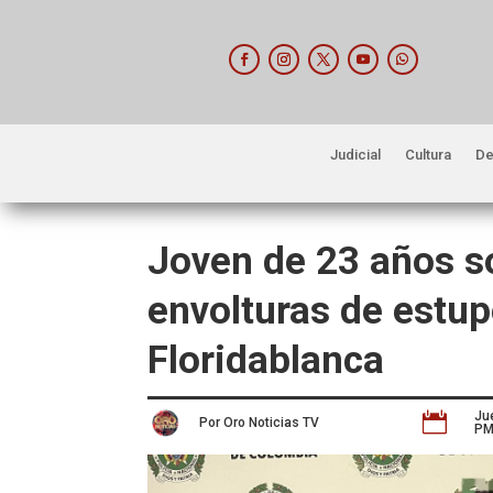
Judicial
Cultura
De
Joven de 23 años s
envolturas de estup
Floridablanca
Ju

Por Oro Noticias TV
P