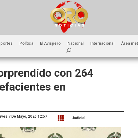
portes
Política
El Avispero
Nacional
Internacional
Área met
orprendido con 264
efacientes en
eves 7 De Mayo, 2026 12:57

Judicial
M