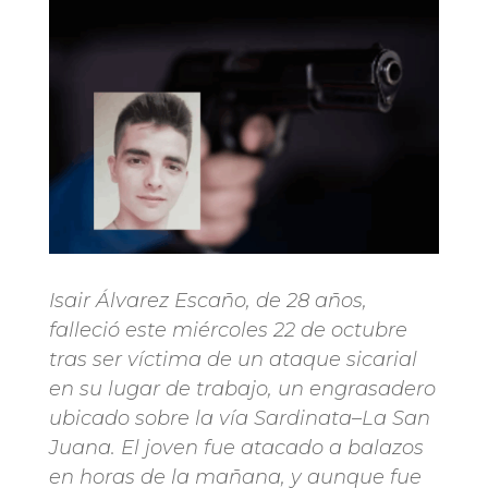
Isair Álvarez Escaño, de 28 años,
falleció este miércoles 22 de octubre
tras ser víctima de un ataque sicarial
en su lugar de trabajo, un engrasadero
ubicado sobre la vía Sardinata–La San
Juana. El joven fue atacado a balazos
en horas de la mañana, y aunque fue