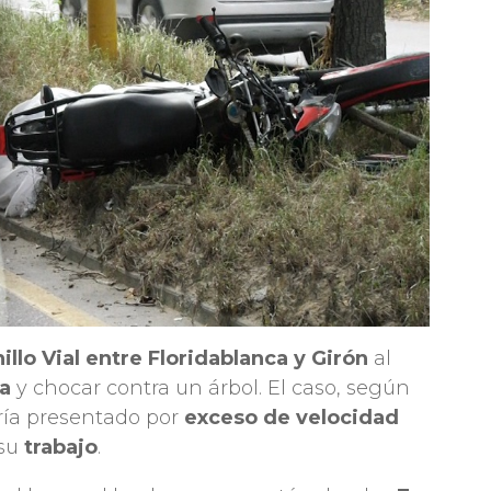
nillo Vial entre Floridablanca y Girón
al
a
y chocar contra un árbol. El caso, según
bría presentado por
exceso de velocidad
 su
trabajo
.