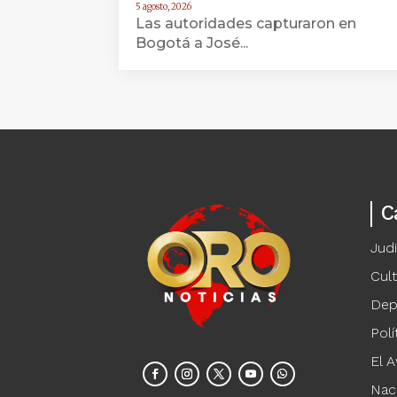
5 agosto, 2026
Las autoridades capturaron en
Bogotá a José...
C
Judi
Cul
Dep
Polí
El A
Nac