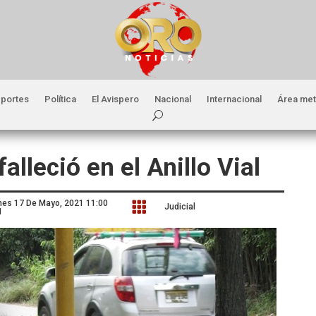
portes
Política
El Avispero
Nacional
Internacional
Área met
alleció en el Anillo Vial
nes 17 De Mayo, 2021 11:00

Judicial
M