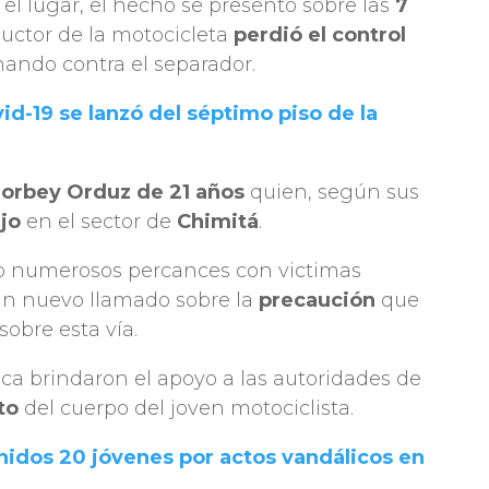
el lugar, el hecho se presentó sobre las
7
uctor de la motocicleta
perdió el control
nando contra el separador.
id-19 se lanzó del séptimo piso de la
orbey Orduz de 21 años
quien, según sus
ajo
en el sector de
Chimitá
.
do numerosos percances con victimas
a un nuevo llamado sobre la
precaución
que
obre esta vía.
ca brindaron el apoyo a las autoridades de
to
del cuerpo del joven motociclista.
nidos 20 jóvenes por actos vandálicos en