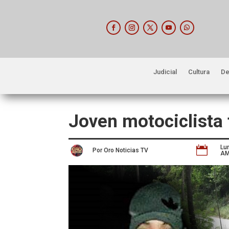
Judicial
Cultura
De
Joven motociclista f
Lu

Por Oro Noticias TV
A