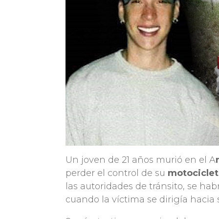
Un joven de 21 años murió en el A
perder el control de su
motociclet
las autoridades de tránsito, se ha
cuando la víctima se dirigía hacia