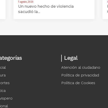
5 agosto, 2026
Un nuevo hecho de violencia
sacudió la...
ategorías
Legal
cial
Atención al ciudadano
tura
Política de privacidad
ortes
Política de Cookies
tica
vispero
ional