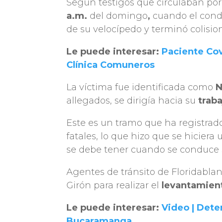
Según testigos que circulaban por 
a.m.
del domingo
,
cuando el cond
de su velocípedo y terminó colisio
Le puede interesar:
Paciente Cov
Clínica Comuneros
La víctima fue identificada como
N
allegados, se dirigía hacia su
trab
Este es un tramo que ha registra
fatales, lo que hizo que se hicier
se debe tener cuando se conduce s
Agentes de tránsito de Floridablan
Girón para realizar el
levantamien
Le puede interesar:
Video | Dete
Bucaramanga