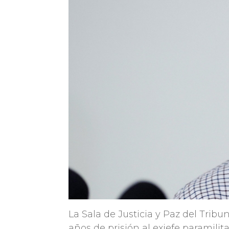
La Sala de Justicia y Paz del Trib
años de prisión al exjefe paramilit