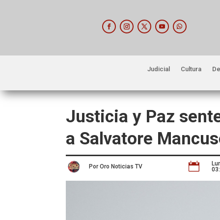
Judicial
Cultura
De
Justicia y Paz sent
a Salvatore Mancus
Lu

Por Oro Noticias TV
03