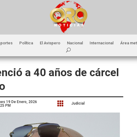
portes
Política
El Avispero
Nacional
Internacional
Área met
enció a 40 años de cárcel
o
nes 19 De Enero, 2026

Judicial
:25 PM