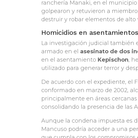
ranchería Manaki, en el municipi
golpearon y retuvieron a miembr
destruir y robar elementos de alto v
Homicidios en asentamientos
La investigación judicial también 
armado en el
asesinato de dos i
en el asentamiento
Kepischon
, h
utilizado para generar terror y de
De acuerdo con el expediente, el
conformado en marzo de 2002, alc
principalmente en áreas cercanas 
consolidando la presencia de las A
Aunque la condena impuesta es de 4
Mancuso podría acceder a una pen
que cumpla con los compromisos es