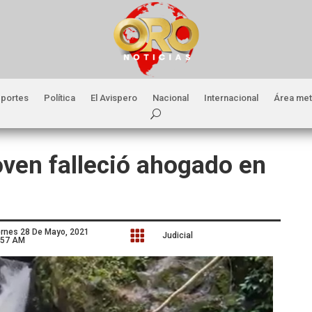
portes
Política
El Avispero
Nacional
Internacional
Área met
oven falleció ahogado en
ernes 28 De Mayo, 2021

Judicial
:57 AM