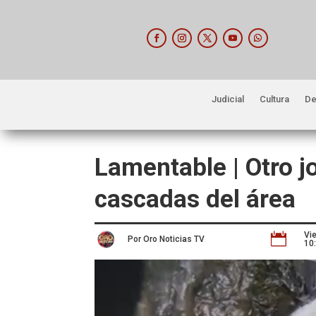
Judicial
Cultura
De
Lamentable | Otro j
cascadas del área
Vi

Por Oro Noticias TV
10