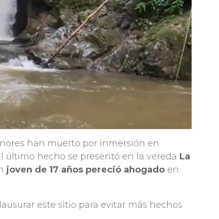
ores han muerto por inmersión en
El último hecho se presentó en la vereda
La
un
joven de 17 años pereció ahogado
en
clausurar este sitio para evitar más hechos