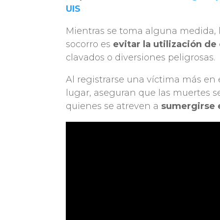
UIS
Mientras se toma alguna medida, 
socorro es
evitar la utilización d
clavados o diversiones peligrosas.
Al registrarse una víctima más en
lugar, aseguran que las muertes 
quienes se atreven a
sumergirse 