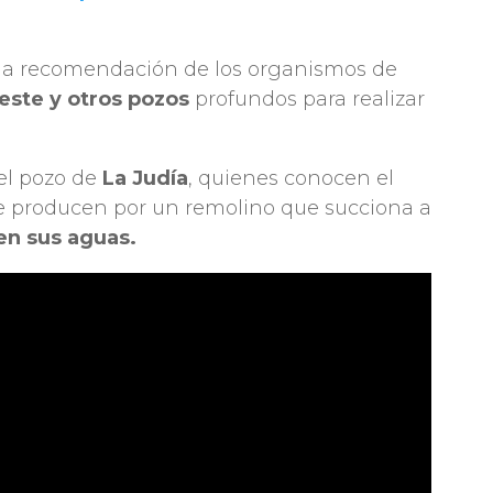
la recomendación de los organismos de
e este y otros pozos
profundos para realizar
 el pozo de
La Judía
, quienes conocen el
se producen por un remolino que succiona a
en sus aguas.