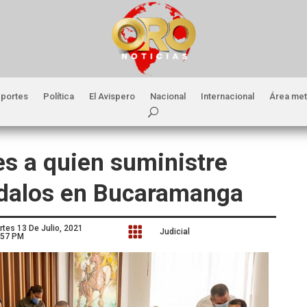
portes
Política
El Avispero
Nacional
Internacional
Área met
es a quien suministre
ndalos en Bucaramanga
rtes 13 De Julio, 2021

Judicial
:57 PM