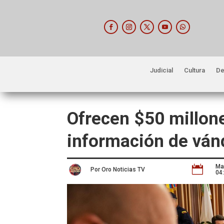
Judicial
Cultura
De
Ofrecen $50 millon
información de vá
Ma

Por Oro Noticias TV
04