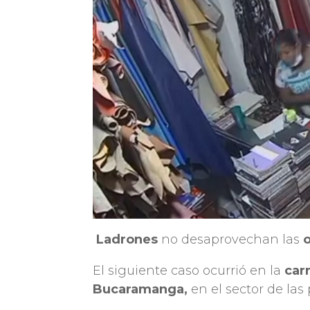
Ladrones
no desaprovechan las
o
El siguiente caso ocurrió en la
carr
Bucaramanga,
en el sector de las 