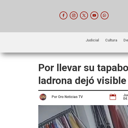
Judicial
Cultura
De
Por llevar su tapab
ladrona dejó visible
Ju

Por Oro Noticias TV
04