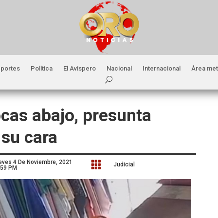
portes
Política
El Avispero
Nacional
Internacional
Área met
ocas abajo, presunta
 su cara
eves 4 De Noviembre, 2021

Judicial
:59 PM