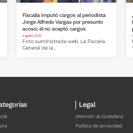
Fiscalía imputó cargos al periodista
Jorge Alfredo Vargas por presunto
acoso; él no aceptó cargos
4 agosto, 2026
Foto suministrada web. La Fiscalía
General de la...
ategorías
Legal
cial
Atención al ciudadano
tura
Política de privacidad