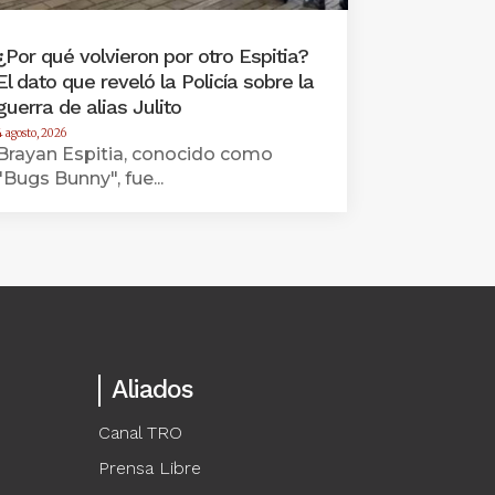
¿Por qué volvieron por otro Espitia?
El dato que reveló la Policía sobre la
guerra de alias Julito
4 agosto, 2026
Brayan Espitia, conocido como
"Bugs Bunny", fue...
Aliados
Canal TRO
Prensa Libre