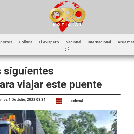
portes
Política
El Avispero
Nacional
Internacional
Área met
 siguientes
ra viajar este puente
ernes 1 De Julio, 2022 03:34

Judicial
M