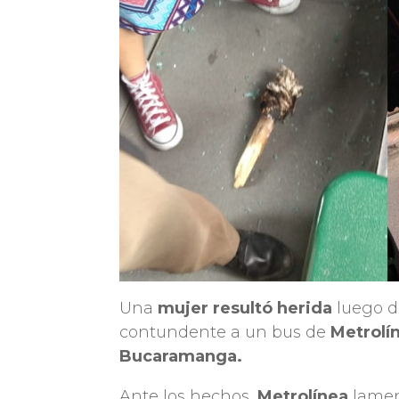
Una
mujer resultó herida
luego d
contundente a un bus de
Metrolín
Bucaramanga.
Ante los hechos,
Metrolínea
lamen