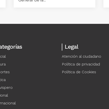
General de la...
ategorías
Legal
cial
Atención al ciudadano
tura
Política de privacidad
ortes
Política de Cookies
tica
vispero
ional
rnacional