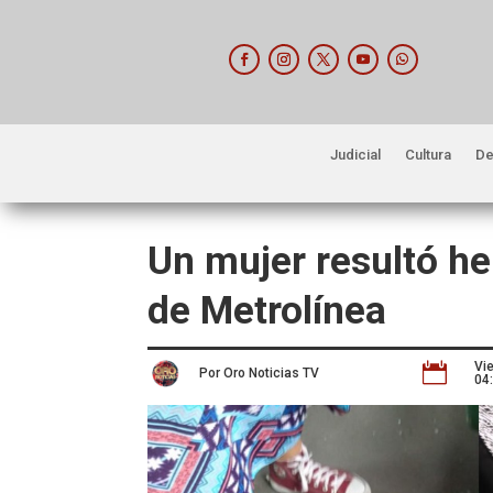
Judicial
Cultura
De
Un mujer resultó he
de Metrolínea
Vi

Por Oro Noticias TV
04