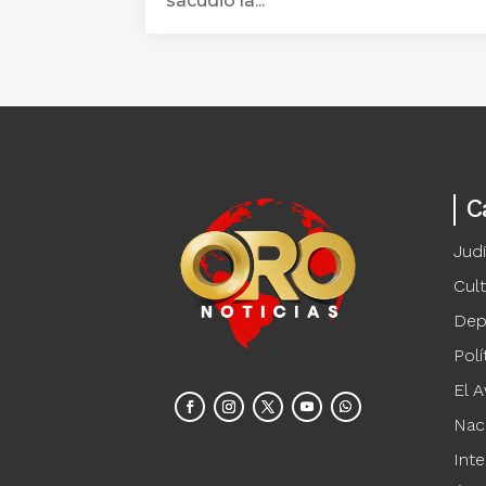
sacudió la...
C
Judi
Cul
Dep
Polí
El A
Nac
Inte