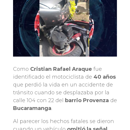
Como
Cristian Rafael Araque
fue
identificado el motociclista de
40 años
que perdió la vida en un accidente de
tránsito cuando se desplazaba por la
calle 104 con 22 del
barrio Provenza
de
Bucaramanga
.
Al parecer los hechos fatales se dieron
cuando un vehículo
omitió la señal