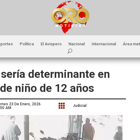
portes
Política
El Avispero
Nacional
Internacional
Área met
 sería determinante en
 de niño de 12 años
ernes 23 De Enero, 2026

Judicial
:50 AM