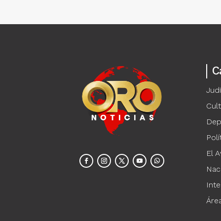
C
Judi
Cul
Dep
Polí
El A
Nac
Inte
Áre