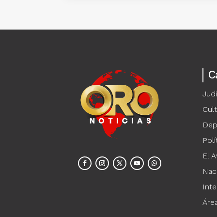
C
Judi
Cul
Dep
Polí
El A
Nac
Inte
Áre