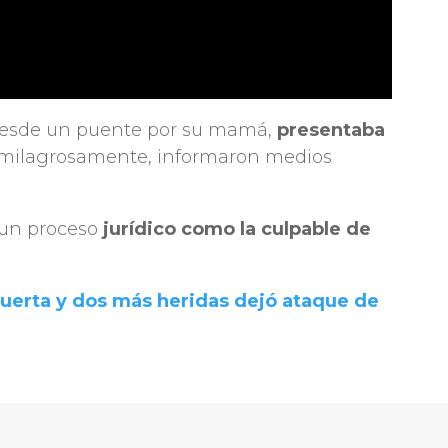
 desde un puente por su mamá,
presentaba
 milagrosamente, informaron medios
 un proceso
jurídico como la culpable de
uerta y dos más heridas dejó ataque de