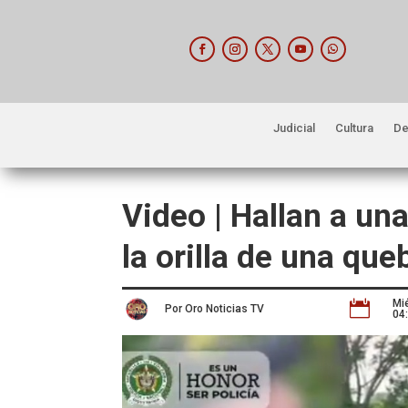
Judicial
Cultura
De
Video | Hallan a un
la orilla de una qu
Mi

Por Oro Noticias TV
04