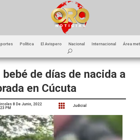
portes
Política
El Avispero
Nacional
Internacional
Área met
a bebé de días de nacida a
ebrada en Cúcuta
ércoles 8 De Junio, 2022

Judicial
:23 PM