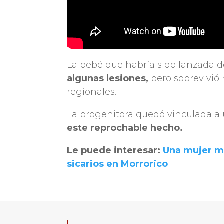
La bebé que habría sido lanzada
algunas lesiones,
pero sobrevivió
regionales.
La progenitora quedó vinculada a
este reprochable hecho.
Le puede interesar:
Una mujer m
sicarios en Morrorico