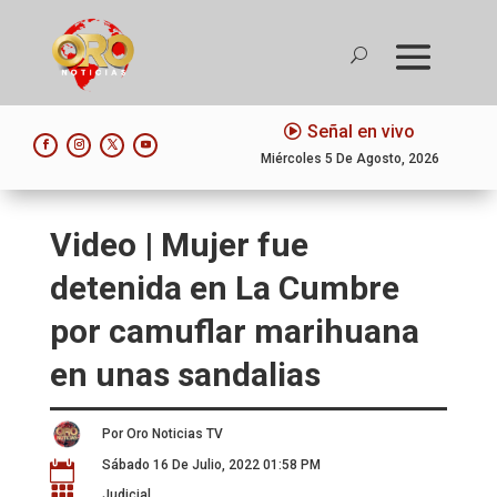
Señal en vivo
Miércoles 5 De Agosto, 2026
Video | Mujer fue
detenida en La Cumbre
por camuflar marihuana
en unas sandalias
Por Oro Noticias TV
Sábado 16 De Julio, 2022 01:58 PM


Judicial