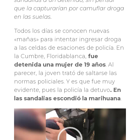
sandalías a un detenido, sin pensar
que la capturarían por camuflar droga
en las suelas.
Todos los días se conocen nuevas
«mañas» para intentar ingresar droga
a las celdas de esaciones de policía. En
la Cumbre, Floridablanca,
fue
detenida una mujer de 19 años
. Al
parecer, la joven trató de saltarse las
normas policiales. Y es que fue muy
evidente, pues la policía la detuvo
. En
las sandalias escondió la marihuana
.
Reproductor
de
vídeo