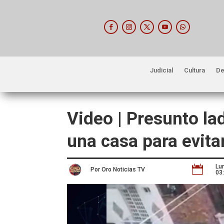
Judicial
Cultura
De
Video | Presunto la
una casa para evita
Lu

Por Oro Noticias TV
03