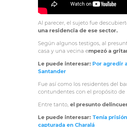
Al parecer, el sujeto fue descubier
una residencia de ese sector.
Según algunos testigos, al presunt
casa y una vecina e
mpezó a gritar
Le puede interesar:
Por agredir 
Santander
Fue así como los residentes del ba
contundentes con el propósito de
Entre tanto,
el presunto delincuent
Le puede interesar:
Tenía prisión
capturada en Charalá