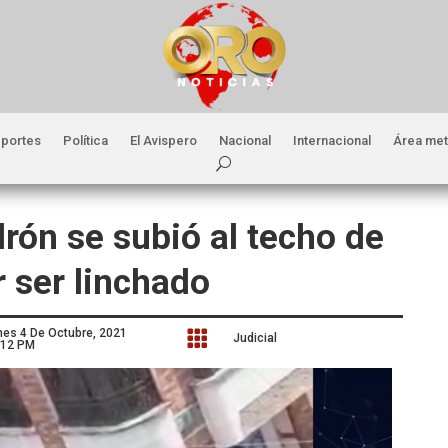
portes
Política
El Avispero
Nacional
Internacional
Área met
drón se subió al techo de
r ser linchado
nes 4 De Octubre, 2021

Judicial
:12 PM