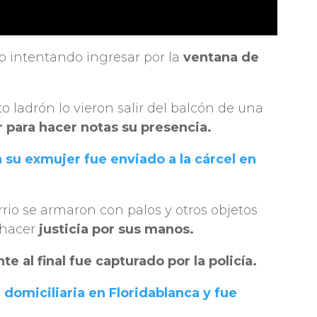
to intentando ingresar por la
ventana de
o ladrón lo vieron salir del balcón de una
 para hacer notas su presencia.
a su exmujer fue enviado a la cárcel en
rrio se armaron con palos y otros objetos
 hacer
justicia por sus manos.
e al final fue capturado por la policía.
 domiciliaria en Floridablanca y fue