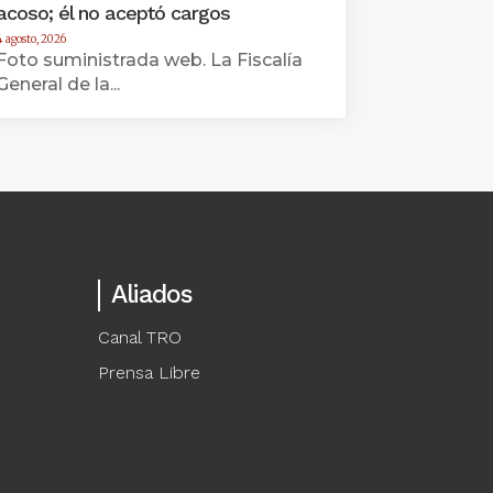
acoso; él no aceptó cargos
4 agosto, 2026
Foto suministrada web. La Fiscalía
General de la...
Aliados
Canal TRO
Prensa Libre