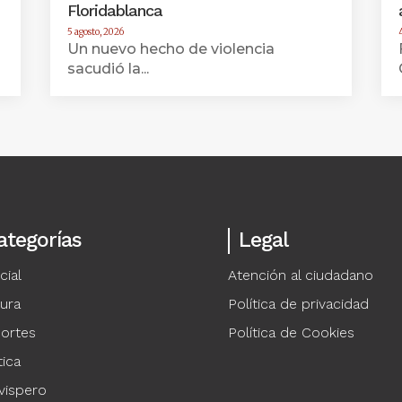
Floridablanca
5 agosto, 2026
Un nuevo hecho de violencia
sacudió la...
ategorías
Legal
cial
Atención al ciudadano
tura
Política de privacidad
ortes
Política de Cookies
tica
vispero