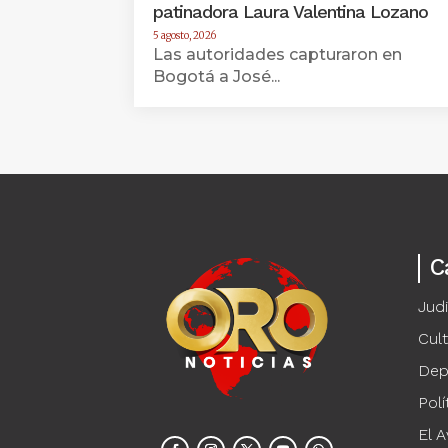
patinadora Laura Valentina Lozano
5 agosto, 2026
Las autoridades capturaron en
Bogotá a José...
C
Judi
Cul
Dep
Polí
El A