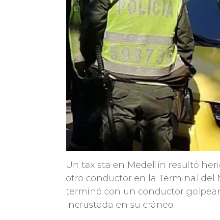
Un taxista en Medellín resultó he
otro conductor en la Terminal del 
terminó con un conductor golpean
incrustada en su cráneo.