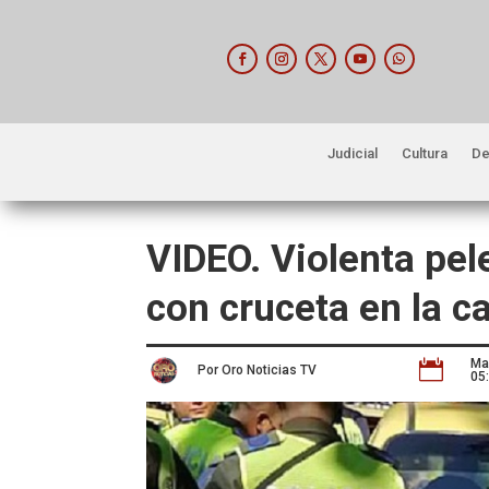
Judicial
Cultura
De
VIDEO. Violenta pel
con cruceta en la c
Ma

Por Oro Noticias TV
05