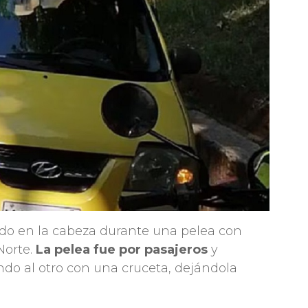
rido en la cabeza durante una pelea con
Norte.
La pelea fue por pasajeros
y
do al otro con una cruceta, dejándola