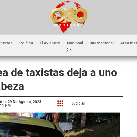
portes
Política
El Avispero
Nacional
Internacional
Área met
ea de taxistas deja a uno
abeza
rtes 29 De Agosto, 2023

Judicial
:11 PM