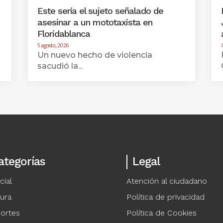
Este sería el sujeto señalado de
asesinar a un mototaxista en
Floridablanca
5 agosto, 2026
Un nuevo hecho de violencia
sacudió la...
ategorías
Legal
cial
Atención al ciudadano
tura
Política de privacidad
ortes
Política de Cookies