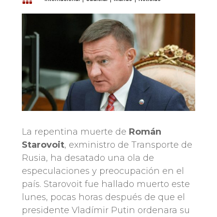
La repentina muerte de
Román
Starovoit
, exministro de Transporte de
Rusia, ha desatado una ola de
especulaciones y preocupación en el
país. Starovoit fue hallado muerto este
lunes, pocas horas después de que el
presidente Vladímir Putin ordenara su