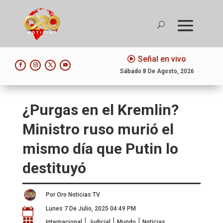
Señal en vivo
Sábado 8 De Agosto, 2026
¿Purgas en el Kremlin?
Ministro ruso murió el
mismo día que Putin lo
destituyó
Por Oro Noticias TV
Lunes 7 De Julio, 2025 04:49 PM

|
|
|

Internacional
Judicial
Mundo
Noticias