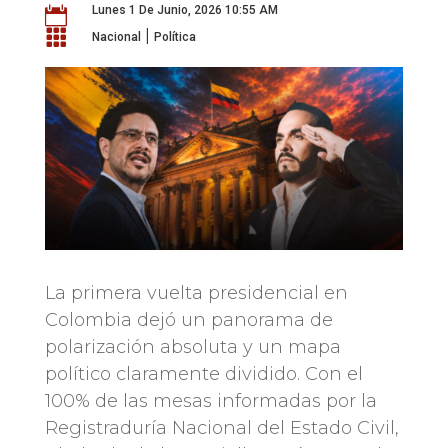
Lunes 1 De Junio, 2026 10:55 AM

|

Nacional
Política
La primera vuelta presidencial en
Colombia dejó un panorama de
polarización absoluta y un mapa
político claramente dividido. Con el
100% de las mesas informadas por la
Registraduría Nacional del Estado Civil,