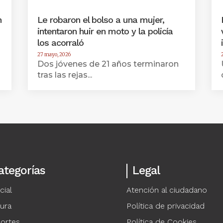
n
Le robaron el bolso a una mujer,
intentaron huir en moto y la policía
los acorraló
27 mayo, 2026
Dos jóvenes de 21 años terminaron
tras las rejas...
ategorías
Legal
cial
Atención al ciudadano
tura
Política de privacidad
ortes
Política de Cookies