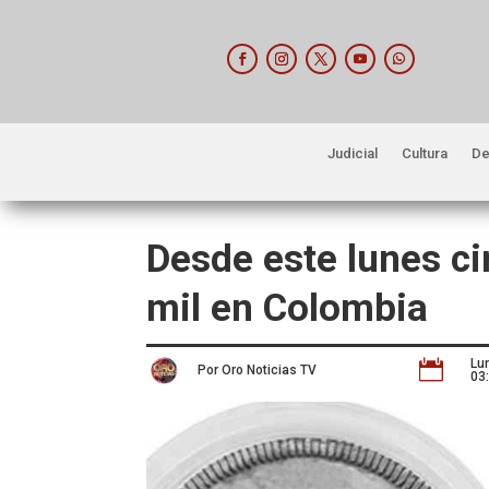
Judicial
Cultura
De
Desde este lunes c
mil en Colombia
Lu

Por Oro Noticias TV
03