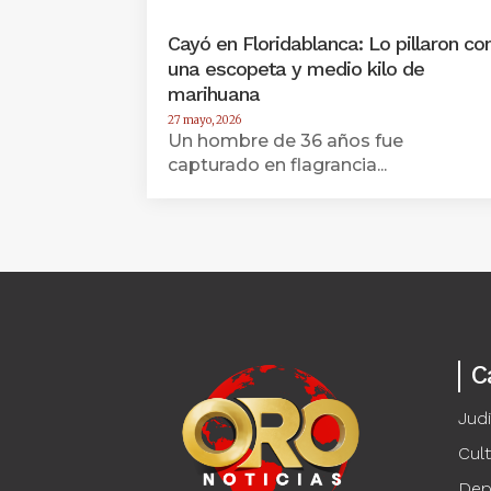
Cayó en Floridablanca: Lo pillaron co
una escopeta y medio kilo de
marihuana
27 mayo, 2026
Un hombre de 36 años fue
capturado en flagrancia...
C
Judi
Cul
Dep