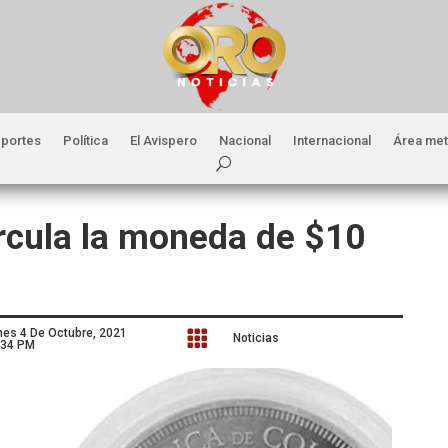
portes
Política
El Avispero
Nacional
Internacional
Área met
ircula la moneda de $10
nes 4 De Octubre, 2021

Noticias
:34 PM