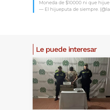
Moneda de $10000 ni que hijue
— El hijueputa de siempre. (@l
Le puede interesar