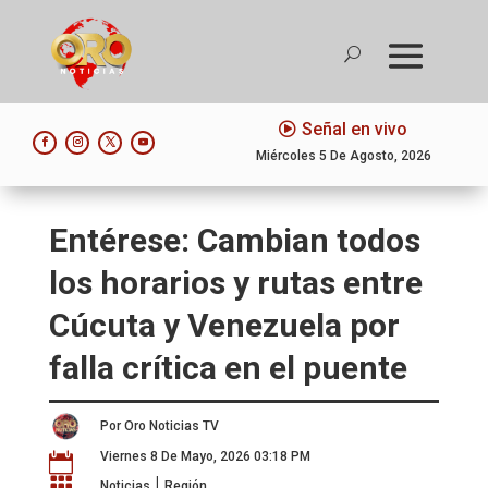
Señal en vivo
Miércoles 5 De Agosto, 2026
Entérese: Cambian todos
los horarios y rutas entre
Cúcuta y Venezuela por
falla crítica en el puente
Por Oro Noticias TV
Viernes 8 De Mayo, 2026 03:18 PM

|

Noticias
Región