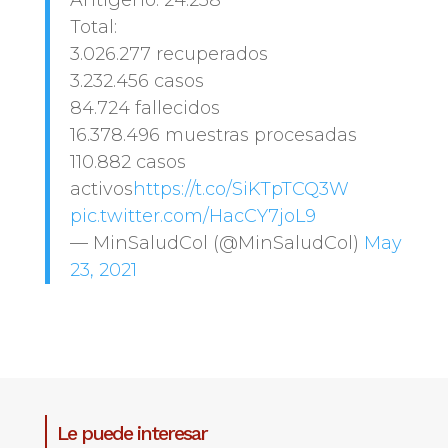
Total:
3.026.277 recuperados
3.232.456 casos
84.724 fallecidos
16.378.496 muestras procesadas
110.882 casos
activos
https://t.co/SiKTpTCQ3W
pic.twitter.com/HacCY7joL9
— MinSaludCol (@MinSaludCol)
May
23, 2021
Le puede interesar