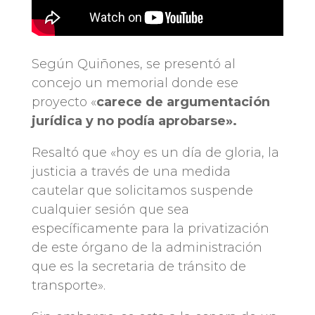
Según Quiñones, se presentó al
concejo un memorial donde ese
proyecto «
carece de argumentación
jurídica y no podía aprobarse».
Resaltó que «hoy es un día de gloria, la
justicia a través de una medida
cautelar que solicitamos suspende
cualquier sesión que sea
específicamente para la privatización
de este órgano de la administración
que es la secretaria de tránsito de
transporte».