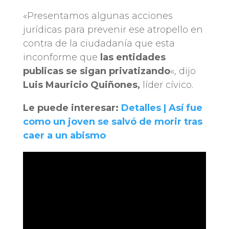
«Presentamos algunas acciones
jurídicas para prevenir ese atropello en
contra de la ciudadanía que esta
inconforme que
las entidades
publicas se sigan privatizando
«, dijo
Luis Mauricio Quiñones,
líder cívico.
Le puede interesar:
Detalles | Así fue
como un joven se salvó de morir tras
caer a un abismo