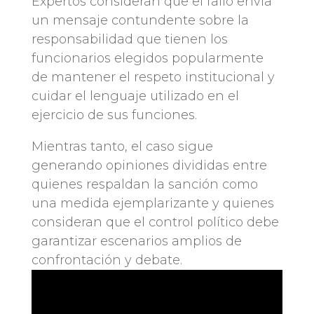
Expertos consideran que el fallo envía
un mensaje contundente sobre la
responsabilidad que tienen los
funcionarios elegidos popularmente
de mantener el respeto institucional y
cuidar el lenguaje utilizado en el
ejercicio de sus funciones.
Mientras tanto, el caso sigue
generando opiniones divididas entre
quienes respaldan la sanción como
una medida ejemplarizante y quienes
consideran que el control político debe
garantizar escenarios amplios de
confrontación y debate.