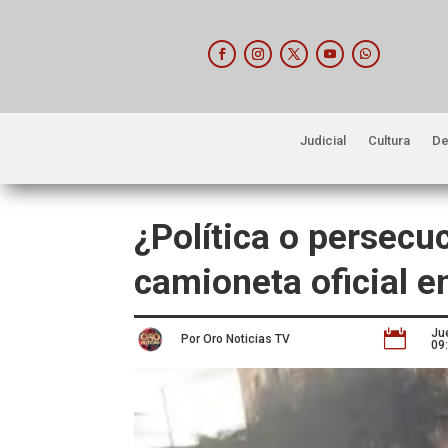
Judicial
Cultura
De
¿Política o persecu
camioneta oficial 
Ju

Por Oro Noticias TV
09