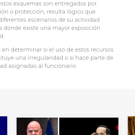
 estos esquemas son entregados por
ón o protección, resulta lógico que
iferentes escenarios de su actividad
os donde existe una mayor exposición
d.
 en determinar si el uso de estos recursos
tituye una irregularidad o si hace parte de
ad asignadas al funcionario.