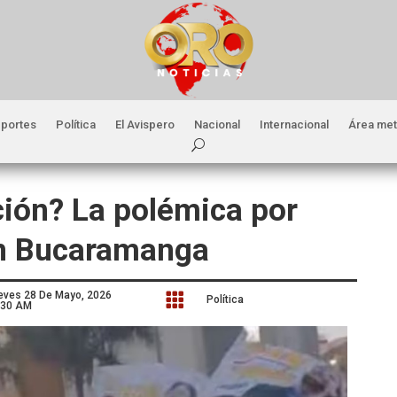
portes
Política
El Avispero
Nacional
Internacional
Área met
ción? La polémica por
en Bucaramanga
eves 28 De Mayo, 2026

Política
:30 AM